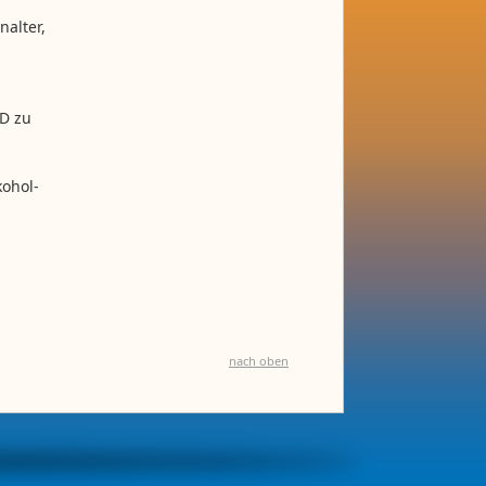
nalter,
D zu
kohol-
nach oben