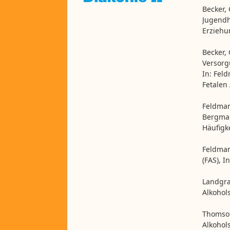
Becker,
Jugendhi
Erziehu
Becker, 
Versorg
In: Fel
Fetalen
Feldman
Bergman
Häufigk
Feldman
(FAS), I
Landgraf
Alkohol
Thomson,
Alkohol