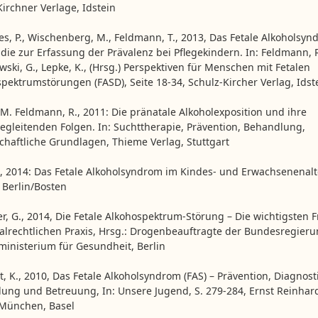
Kirchner Verlage, Idstein
s, P., Wischenberg, M., Feldmann, T., 2013, Das Fetale Alkoholsyn
udie zur Erfassung der Prävalenz bei Pflegekindern. In: Feldmann, R
ski, G., Lepke, K., (Hrsg.) Perspektiven für Menschen mit Fetalen
spektrumstörungen (FASD), Seite 18-34, Schulz-Kircher Verlag, Idst
 M. Feldmann, R., 2011: Die pränatale Alkoholexposition und ihre
egleitenden Folgen. In: Suchttherapie, Prävention, Behandlung,
chaftliche Grundlagen, Thieme Verlag, Stuttgart
., 2014: Das Fetale Alkoholsyndrom im Kindes- und Erwachsenenalt
 Berlin/Bosten
er, G., 2014, Die Fetale Alkohospektrum-Störung – Die wichtigsten 
ialrechtlichen Praxis, Hrsg.: Drogenbeauftragte der Bundesregieru
inisterium für Gesundheit, Berlin
t, K., 2010, Das Fetale Alkoholsyndrom (FAS) – Prävention, Diagnosti
ung und Betreuung, In: Unsere Jugend, S. 279-284, Ernst Reinhar
 München, Basel