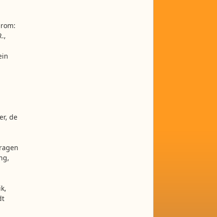
drom:
.,
ein
er, de
Fragen
ng,
k,
dt