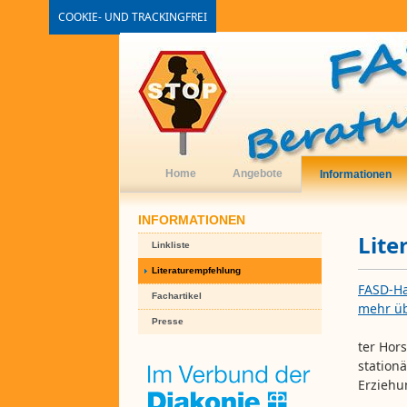
COOKIE- UND TRACKINGFREI
Home
Angebote
Informationen
INFORMATIONEN
Lite
Linkliste
Literaturempfehlung
FASD-Ha
Fachartikel
mehr üb
Presse
ter Hors
stationä
Erziehu