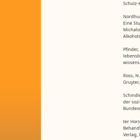
Schulz-
Nordhue
Eine St
Michalow
Alkohol
Pfinder,
lebensb
wissens
Ross, N
Gruyter,
Schindl
der soz
Bundesm
ter Hors
Behandl
Verlag,