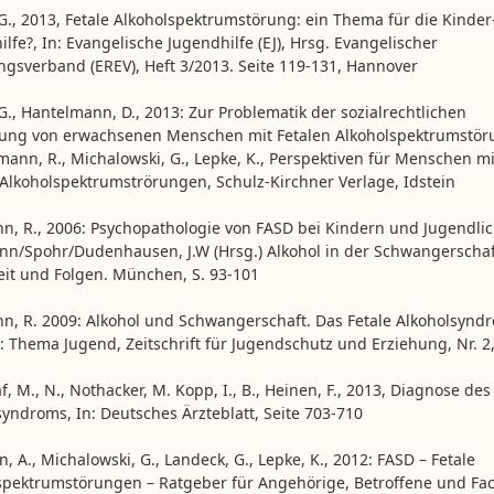
 G., 2013, Fetale Alkoholspektrumstörung: ein Thema für die Kinder
lfe?, In: Evangelische Jugendhilfe (EJ), Hrsg. Evangelischer
ngsverband (EREV), Heft 3/2013. Seite 119-131, Hannover
G., Hantelmann, D., 2013: Zur Problematik der sozialrechtlichen
ung von erwachsenen Menschen mit Fetalen Alkoholspektrumstör
dmann, R., Michalowski, G., Lepke, K., Perspektiven für Menschen mi
 Alkoholspektrumströrungen, Schulz-Kirchner Verlage, Idstein
n, R., 2006: Psychopathologie von FASD bei Kindern und Jugendlic
n/Spohr/Dudenhausen, J.W (Hrsg.) Alkohol in der Schwangerschaf
eit und Folgen. München, S. 93-101
n, R. 2009: Alkohol und Schwangerschaft. Das Fetale Alkoholsynd
n: Thema Jugend, Zeitschrift für Jugendschutz und Erziehung, Nr. 2,
, M., N., Nothacker, M. Kopp, I., B., Heinen, F., 2013, Diagnose des
syndroms, In: Deutsches Ärzteblatt, Seite 703-710
 A., Michalowski, G., Landeck, G., Lepke, K., 2012: FASD – Fetale
spektrumstörungen – Ratgeber für Angehörige, Betroffene und Fac