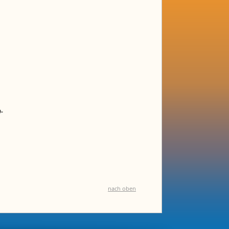
D-
nach oben