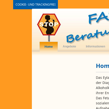
COOKIE- UND TRACKINGFREI
Angebote
Informationen
Home
Hom
Das Eyl
der Dia
Alkohol
ihrer E
Das Fet
sozialen
Aufgab