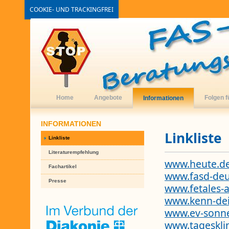
COOKIE- UND TRACKINGFREI
Home
Angebote
Folgen f
Informationen
INFORMATIONEN
Linkliste
Linkliste
Literaturempfehlung
www.heute.de
Fachartikel
www.fasd-deu
Presse
www.fetales-
www.kenn-dei
www.ev-sonne
www.tageskli