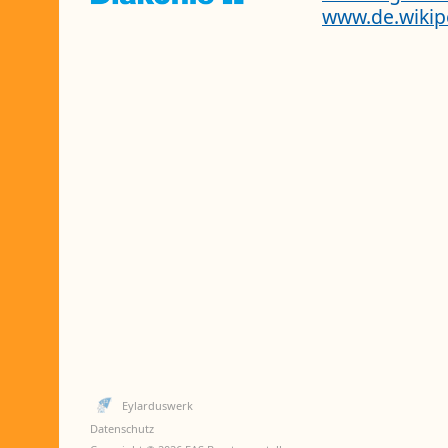
www.de.wikip
Eylarduswerk
Datenschutz